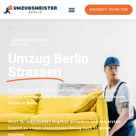
ANGEBOT ERHALTEN
UMZUGSMEISTER
BERLIN
Umzug Berlin
Strassen
Ihr Umzug Berlin Strassen kann so einfach sein! Erleben Sie
unseren
erstklassigen Service
und sichern Sie sich die
besten
Preise in Berlin
.
Jetzt Ihr individuelles Angebot anfordern und den ersten
Schritt zu einem stressfreien Umzug nach Strassen
machen: