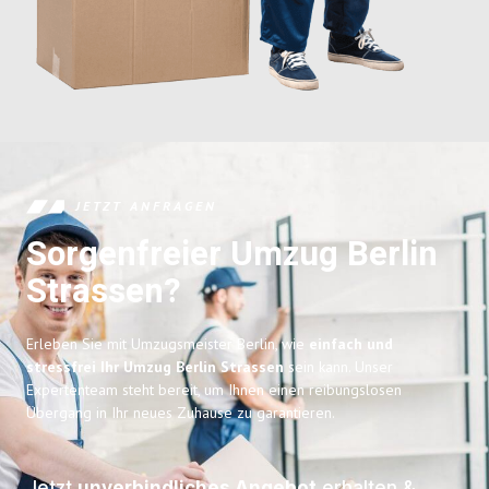
JETZT ANFRAGEN
Sorgenfreier Umzug Berlin
Strassen?
Erleben Sie mit Umzugsmeister Berlin, wie
einfach und
stressfrei Ihr Umzug Berlin Strassen
sein kann. Unser
Expertenteam steht bereit, um Ihnen einen reibungslosen
Übergang in Ihr neues Zuhause zu garantieren.
Jetzt
unverbindliches Angebot
erhalten &