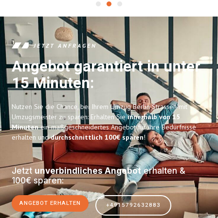
JETZT ANFRAGEN
Angebot garantiert in unter
15 Minuten:
Nutzen Sie die Chance, bei Ihrem Umzug Berlin Strassen mit
Umzugsmeister zu sparen: Erhalten Sie
innerhalb von 15
Minuten
ein maßgeschneidertes Angebot für Ihre Bedürfnisse
erhalten und
durchschnittlich 100€ sparen
!
Jetzt
unverbindliches Angebot
erhalten &
100€ sparen:
ANGEBOT ERHALTEN
+4915792632883