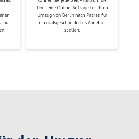
atras.
können Sie jederzeit - rund um die
Uhr - eine Online-Anfrage für Ihren
einen
Umzug von Berlin nach Patras für
, auf
ein maßgeschneidertes Angebot
en.
stellen.