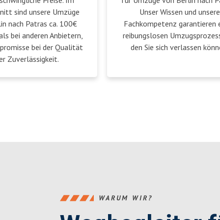
schwingliche Preise. Im
für Umzüge von Berlin nach P
nitt sind unsere Umzüge
Unser Wissen und unsere
in nach Patras ca. 100€
Fachkompetenz garantieren 
als bei anderen Anbietern,
reibungslosen Umzugsprozess
romisse bei der Qualität
den Sie sich verlassen könn
er Zuverlässigkeit.
WARUM WIR?