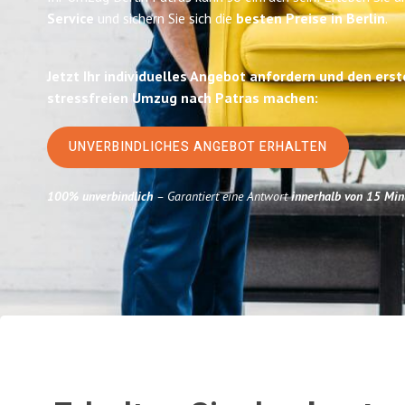
Service
und sichern Sie sich die
besten Preise in Berlin
.
Jetzt Ihr individuelles Angebot anfordern und den erst
stressfreien Umzug nach Patras machen:
UNVERBINDLICHES ANGEBOT ERHALTEN
100% unverbindlich
– Garantiert eine Antwort
innerhalb von 15 Min