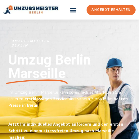
ANGEBOT ERHALTEN
UMZUGSMEISTER
BERLIN
Umzug Berlin
Marseille
Ihr Umzug Berlin Marseille kann so einfach sein! Erleben Sie
unseren
erstklassigen Service
und sichern Sie sich die
besten
Preise in Berlin
.
Jetzt Ihr individuelles Angebot anfordern und den ersten
Schritt zu einem stressfreien Umzug nach Marseille
machen: