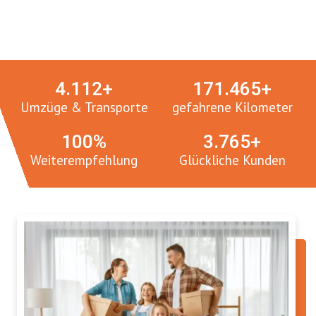
Umzugsmeister in Zahlen:
4.
112
+
171.
465
+
Umzüge & Transporte
gefahrene Kilometer
100
%
3.
765
+
Weiterempfehlung
Glückliche Kunden