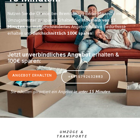
Nutzen Sie die Chance, bei Ihrem Umzug Berlin Marseille mit
Umzugsmeister zu sparen: Erhalten Sie
innerhalb von 15
Minuten
ein maßgeschneidertes Angebot für Ihre Bedürfnisse
erhalten und
durchschnittlich 100€ sparen
!
Jetzt
unverbindliches Angebot
erhalten &
100€ sparen:
ANGEBOT ERHALTEN
+4915792632883
Sie erhalten garantiert ein Angebot
in unter 15 Minuten
.
UMZÜGE &
TRANSPORTE