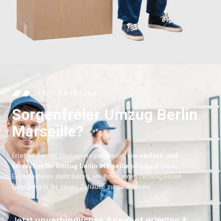
JETZT ANFRAGEN
Sorgenfreier Umzug Berlin
Marseille?
Erleben Sie mit Umzugsmeister Berlin, wie
einfach und
stressfrei Ihr Umzug Berlin Marseille
sein kann. Unser
Expertenteam steht bereit, um Ihnen einen reibungslosen
Übergang in Ihr neues Zuhause zu garantieren.
Jetzt
unverbindliches Angebot
erhalten &