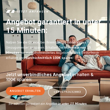
JETZT ANFRAGEN
Angebot garantiert in unter
15 Minuten:
Nutzen Sie die Chance, bei Ihrem Umzug Berlin Vantaa mit
Umzugsmeister zu sparen: Erhalten Sie
innerhalb von 15
Minuten
ein maßgeschneidertes Angebot für Ihre Bedürfnisse
erhalten und
durchschnittlich 100€ sparen
!
Jetzt
unverbindliches Angebot
erhalten &
100€ sparen:
ANGEBOT ERHALTEN
+4915792632883
Sie erhalten garantiert ein Angebot
in unter 15 Minuten
.