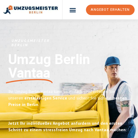
ANGEBOT ERHALTEN
UMZUGSMEISTER
BERLIN
Umzug Berlin
Vantaa
Ihr Umzug Berlin Vantaa kann so einfach sein! Erleben Sie
unseren
erstklassigen Service
und sichern Sie sich die
besten
Preise in Berlin
.
Jetzt Ihr individuelles Angebot anfordern und den ersten
Schritt zu einem stressfreien Umzug nach Vantaa machen: