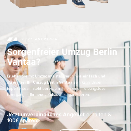
JETZT ANFRAGEN
Sorgenfreier Umzug Berlin
Vantaa?
Erleben Sie mit Umzugsmeister Berlin, wie
einfach und
stressfrei Ihr Umzug Berlin Vantaa
sein kann. Unser
Expertenteam steht bereit, um Ihnen einen reibungslosen
Übergang in Ihr neues Zuhause zu garantieren.
Jetzt
unverbindliches Angebot
erhalten &
100€ sparen: