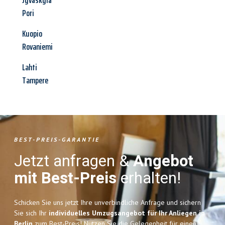
Jyväskylä
Pori
Kuopio
Rovaniemi
Lahti
Tampere
BEST-PREIS-GARANTIE
Jetzt anfragen &
Angebot
mit Best-Preis
erhalten!
Schicken Sie uns jetzt Ihre unverbindliche Anfrage und sichern
Sie sich Ihr
individuelles Umzugsangebot für Ihr Anliegen in
Berlin
zum Best-Preis! Nutzen Sie die Gelegenheit für einen