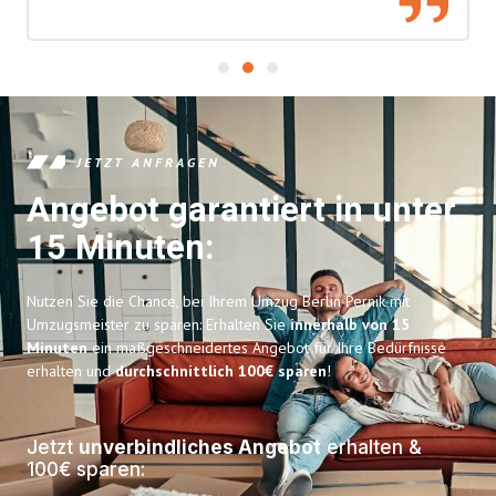
JETZT ANFRAGEN
Angebot garantiert in unter
15 Minuten:
Nutzen Sie die Chance, bei Ihrem Umzug Berlin Pernik mit
Umzugsmeister zu sparen: Erhalten Sie
innerhalb von 15
Minuten
ein maßgeschneidertes Angebot für Ihre Bedürfnisse
erhalten und
durchschnittlich 100€ sparen
!
Jetzt
unverbindliches Angebot
erhalten &
100€ sparen: