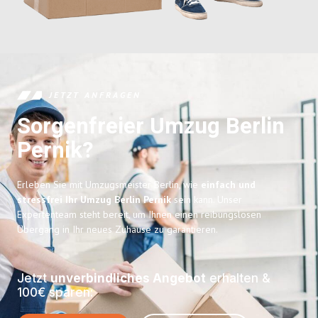
JETZT ANFRAGEN
Sorgenfreier Umzug Berlin
Pernik?
Erleben Sie mit Umzugsmeister Berlin, wie
einfach und
stressfrei Ihr Umzug Berlin Pernik
sein kann. Unser
Expertenteam steht bereit, um Ihnen einen reibungslosen
Übergang in Ihr neues Zuhause zu garantieren.
Jetzt
unverbindliches Angebot
erhalten &
100€ sparen: