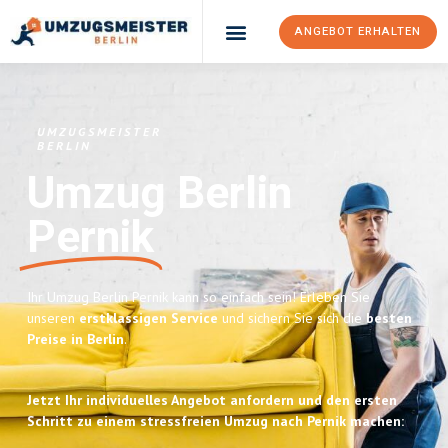
ANGEBOT ERHALTEN
UMZUGSMEISTER
BERLIN
Umzug Berlin
Pernik
Ihr Umzug Berlin Pernik kann so einfach sein! Erleben Sie
unseren
erstklassigen Service
und sichern Sie sich die
besten
Preise in Berlin
.
Jetzt Ihr individuelles Angebot anfordern und den ersten
Schritt zu einem stressfreien Umzug nach Pernik machen: