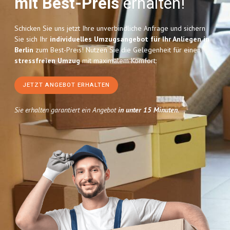
mit Best-Preis
erhalten!
Schicken Sie uns jetzt Ihre unverbindliche Anfrage und sichern
Sie sich Ihr
individuelles Umzugsangebot für Ihr Anliegen in
Berlin
zum Best-Preis! Nutzen Sie die Gelegenheit für einen
stressfreien Umzug
mit maximalem Komfort:
JETZT ANGEBOT ERHALTEN
Sie erhalten garantiert ein Angebot
in unter 15 Minuten
.